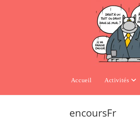
Accueil
Activités
encoursFr