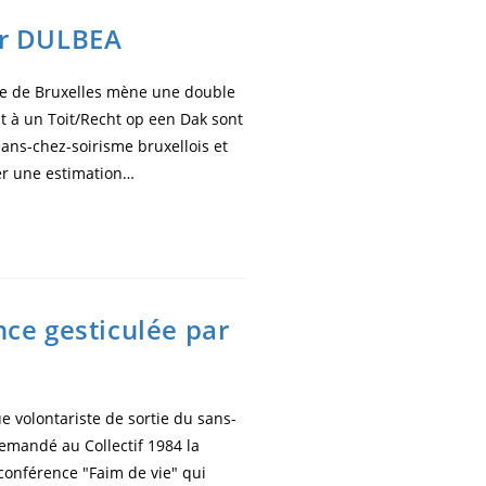
par DULBEA
re de Bruxelles mène une double
t à un Toit/Recht op een Dak sont
sans-chez-soirisme bruxellois et
iser une estimation…
nce gesticulée par
ue volontariste de sortie du sans-
demandé au Collectif 1984 la
 conférence "Faim de vie" qui