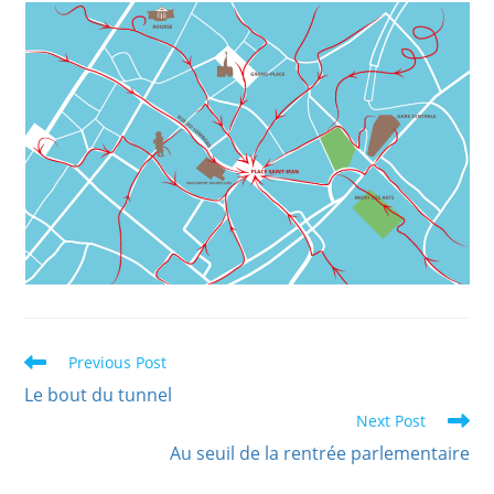
Previous Post
Le bout du tunnel
Next Post
Au seuil de la rentrée parlementaire